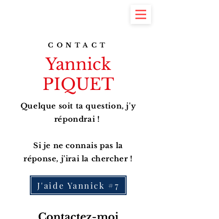
Yannick Piquet
#7 à la Commune
CONTACT
Yannick
PIQUET
Quelque soit ta question, j'y
répondrai !
Si je ne connais pas la
réponse, j'irai la chercher !
J'aide Yannick #7
Contactez-moi