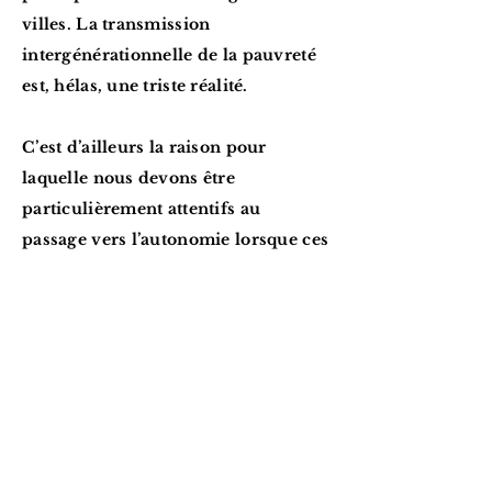
villes. La transmission
intergénérationnelle de la pauvreté
est, hélas, une triste réalité.
C’est d’ailleurs la raison pour
laquelle nous devons être
particulièrement attentifs au
passage vers l’autonomie lorsque ces
jeunes deviennent majeurs et
quittent les institutions de l’aide à la
jeunesse.
Il faut pouvoir les
accompagner au mieux pour éviter
que ces jeunes, particulièrement
vulnérables, n’entrent dans le cercle
vicieux de la reproduction
intergénérationnelle de l’exclusion