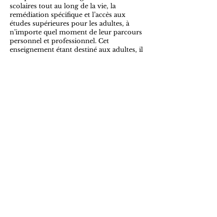
scolaires tout au long de la vie, la
remédiation spécifique et l’accès aux
études supérieures pour les adultes, à
n’importe quel moment de leur parcours
personnel et professionnel. Cet
enseignement étant destiné aux adultes, il
doit nécessairement tenir compte des
obligations personnelles et
professionnelles liées à la vie active.
L’enseignement de promotion sociale
devra être soutenu et valorisé comme l’«
école de la deuxième chance ».
Par ailleurs, l’Institut Fernand Cocq est
l’une des rares institutions francophones à
proposer des cours de « langue des signes
». Cet apprentissage est aussi difficile qu’il
est indispensable pour les personnes
sourdes et malentendantes et leurs
entourages. Soucieux d’assurer
l’accessibilité et l’inclusion, le PS d’Ixelles
défend le maintien de cette formation.
Nous proposons de :
Valoriser notre enseignement de