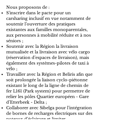
Nous proposons de :
S’inscrire dans le pacte pour un
carsharing inclusif en vue notamment de
soutenir l’ouverture des pratiques
existantes aux familles monoparentales,
aux personnes à mobilité réduite et à nos
séniors ;
Soutenir avec la Région la livraison
mutualisée et la livraison avec vélo cargo
(réservation d’espaces de livraison), mais
également des systèmes-pilotes de taxi à
vélo ;
Travailler avec la Région et Beliris afin que
soit prolongée la liaison cyclo-piétonne
existant le long de la ligne de chemin de
fer L161 (Park system) pour permettre de
relier les pôles Quartier européen - Gare
d’Etterbeek - Delta ;
Collaborer avec Sibelga pour l’intégration
de bornes de recharges électriques sur des
poteaux d’éclairage et limiter
l’encombrement de l’espace public ;
Accompagner la Région dans le
développement d’un réseau intégré de